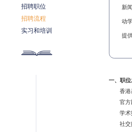
招聘职位
新
招聘流程
动
实习和培训
提
一、职位
香港
官方
学术
社交