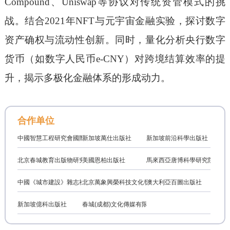
Compound、Uniswap等协议对传统资管模式的挑
战。结合2021年NFT与元宇宙金融实验，探讨数字
资产确权与流动性创新。同时，量化分析央行数字
货币（如数字人民币e-CNY）对跨境结算效率的提
升，揭示多极化金融体系的形成动力。
合作单位
中國智慧工程研究會國際學術交流專業委員會
新加坡萬仕出版社
新加坡前沿科學出版社
北京春城教育出版物研究中心
美國恩柏出版社
馬來西亞唐博科學研究院
中國《城市建設》雜志社
北京萬象興榮科技文化發展有限公司
澳大利亞百圖出版社
新加坡億科出版社
春城(成都)文化傳媒有限公司