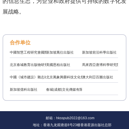
的信息生态，为企业和政府提供可持续的数字化发
展战略。
合作单位
中國智慧工程研究會國際學術交流專業委員會
新加坡萬仕出版社
新加坡前沿科學出版社
北京春城教育出版物研究中心
美國恩柏出版社
馬來西亞唐博科學研究院
中國《城市建設》雜志社
北京萬象興榮科技文化發展有限公司
澳大利亞百圖出版社
新加坡億科出版社
春城(成都)文化傳媒有限公司
邮箱：hksspub2022@163.com
地址：香港九龙观塘道8号23楼香港星源出版社总部