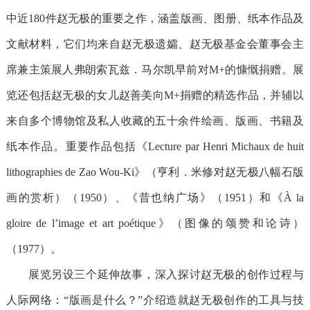
中近180件赵无极的重要之作，涵盖版画、图册、纸本作品及
文献材料，它们均来自赵无极遗孀、赵无极基金会董事会主
席兼主策展人弗朗索瓦兹．马尔凯早前对M+的慷慨捐赠。展
览还包括赵无极的女儿赵善美向M+捐赠的精选作品，并辅以
来自多个博物馆及私人收藏的五十余件绘画、版画、书籍及
纸本作品。重要作品包括《Lecture par Henri Michaux de huit
lithographies de Zao Wou-Ki》（亨利．米修对赵无极八幅石版
画的赏析）（1950）、《昔也纳广场》（1951）和《À la
gloire de l’image et art poétique》（图像的颂赞和论诗）
（1977）。
展览另设三个延伸故事，深入探讨赵无极的创作过程与
人际网络：
“版画是什么？”介绍造就赵无极创作的工具与技