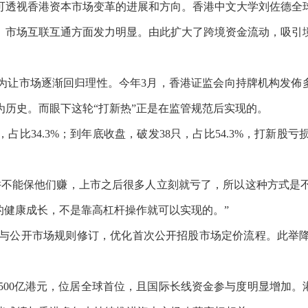
可透视香港资本市场变革的进展和方向。香港中文大学刘佐德全
、市场互联互通方面发力明显。由此扩大了跨境资金流动，吸引
为让市场逐渐回归理性。今年
3月，香港证监会向持牌机构发佈
为历史。而眼下这轮“打新热”正是在监管规范后实现的。
只，占比34.3%；到年底收盘，破发38只，占比54.3%，打
并不能保他们赚，上市之后很多人立刻就亏了，所以这种方式是
的健康成长，不是靠高杠杆操作就可以实现的。”
定价与公开市场规则修订，优化首次公开招股市场定价流程。此举
1500亿港元，位居全球首位，且国际长线资金参与度明显增加。