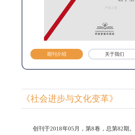
期刊介绍
关于我们
《社会进步与文化变革》
创刊
于
2018年05月，第
8
卷，总第
82
期