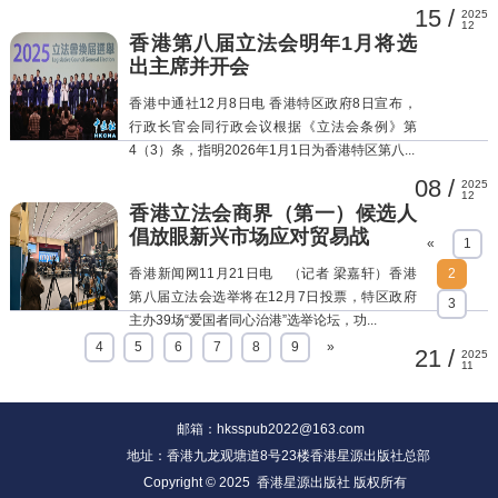
15 /
2025
12
香港第八届立法会明年1月将选
出主席并开会
香港中通社12月8日电 香港特区政府8日宣布，
行政长官会同行政会议根据《立法会条例》第
4（3）条，指明2026年1月1日为香港特区第八...
08 /
2025
12
香港立法会商界（第一）候选人
倡放眼新兴市场应对贸易战
«
1
香港新闻网11月21日电 （记者 梁嘉轩）香港
2
第八届立法会选举将在12月7日投票，特区政府
3
主办39场“爱国者同心治港”选举论坛，功...
4
5
6
7
8
9
»
21 /
2025
11
邮箱：hksspub2022@163.com
地址：香港九龙观塘道8号23楼香港星源出版社总部
Copyright © 2025 香港星源出版社 版权所有