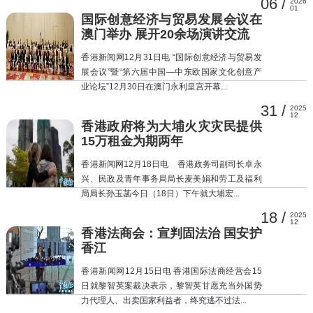
06 /
2026
01
国际创意经济与贸易发展会议在
澳门举办 展开20余场演讲交流
香港新闻网12月31日电 “国际创意经济与贸易发
展会议”暨“第六届中国—中东欧国家文化创意产
业论坛”12月30日在澳门永利皇宫开幕...
31 /
2025
12
香港政府将为大埔火灾灾民提供
15万租金为期两年
香港新闻网12月18日电 香港政务司副司长卓永
兴、民政及青年事务局局长麦美娟和劳工及福利
局局长孙玉菡今日（18日）下午就大埔宏...
18 /
2025
12
香港法商会：宣判固法治 国安护
香江
香港新闻网12月15日电 香港国际法商经营会15
日就黎智英案裁决表示，黎智英甘愿充当外国势
力代理人、出卖国家利益者，终究逃不过法...