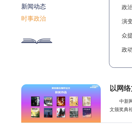
新闻动态
政
时事政治
演
众
政
以网络
中新网北京
文颁奖典礼